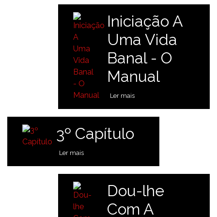
Iniciação A
Uma Vida
Banal - O
Manual
Ler mais
3º Capítulo
Ler mais
Dou-lhe
Com A