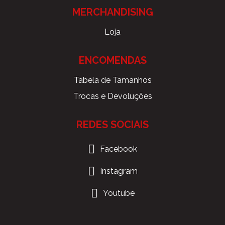
MERCHANDISING
Loja
ENCOMENDAS
Tabela de Tamanhos
Trocas e Devoluções
REDES SOCIAIS
Facebook
Instagram
Youtube