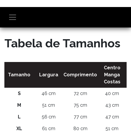
Tabela de Tamanhos
Centro
Tamanho
Largura
Comprimento
Manga
Costas
S
46 cm
72 cm
40 cm
M
51 cm
75 cm
43 cm
L
56 cm
77 cm
47 cm
XL
61 cm
80 cm
51 cm